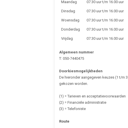
Maandag
07.30 uur t/m 16.00 uur
Dinsdag
07.30 uur t/m 16.00 uur
Woensdag
07.30 uur t/m 16.00 uur
Donderdag
07.30 uur t/m 16.00 uur
Vrijdag
07.30 uur t/m 16.00 uur
Algemeen nummer
T: 050-7440475
Doorkiesmogelijkheden
De hieronder aangegeven keuzes (1 t/m 
gekozen worden.
(1) = Tarieven en acceptatievoorwaarden
(2) = Financiële administratie
(3) = Telefoniste
Route