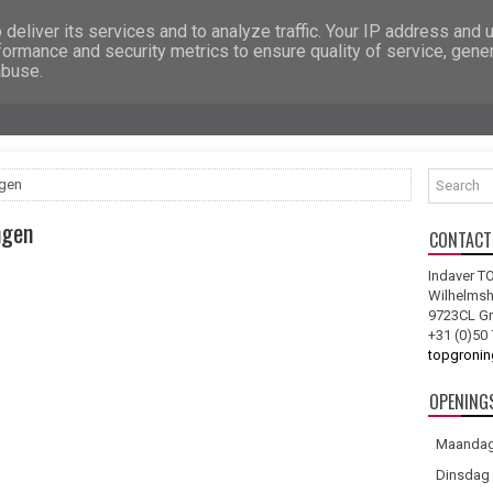
deliver its services and to analyze traffic. Your IP address and 
formance and security metrics to ensure quality of service, gen
abuse.
ngen
ngen
CONTACT
Indaver T
Wilhelms
9723CL G
+31 (0)50 
topgroni
OPENING
Maanda
Dinsdag