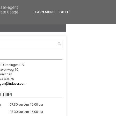
user-agent
erate usage
LEARN MORE
GOT IT
OP Groningen B.V.
havenweg 10
roningen
74 404 75
ngen@indaver.com
STIJDEN
g
07.30 uur t/m 16.00 uur
07.30 uur t/m 16.00 uur