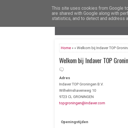
This site uses cookies from Google to 
are shared with Google along with per
statistics, and to detect and address 
Home
» » Welkom bij Indaver TOP Groni
Welkom bij Indaver TOP Groni
Adres
Indaver TOP Groningen B.V.
Wilhelmshavenweg 10
9723 CL GRONINGEN
topgroningen@indaver.com
Openingstijden